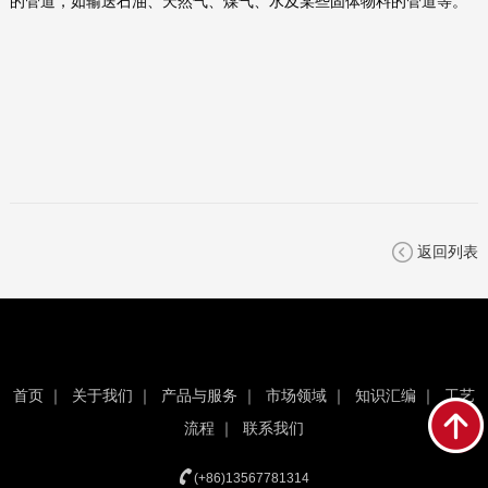
的管道，如输送石油、天然气、煤气、水及某些固体物料的管道等。
返回列表
首页
｜
关于我们
｜
产品与服务
｜
市场领域
｜
知识汇编
｜
工艺
流程
｜
联系我们
(+86)13567781314